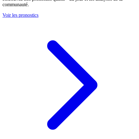
communauté.
Voir les pronostics