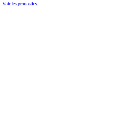
Voir les pronostics