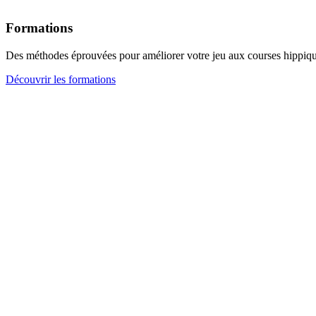
Formations
Des méthodes éprouvées pour améliorer votre jeu aux courses hippiqu
Découvrir les formations