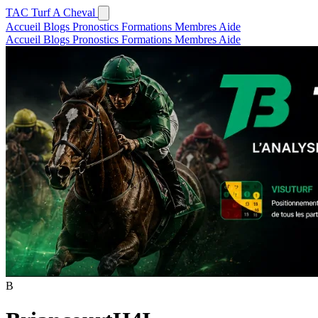
TAC
Turf A Cheval
Accueil
Blogs
Pronostics
Formations
Membres
Aide
Accueil
Blogs
Pronostics
Formations
Membres
Aide
B