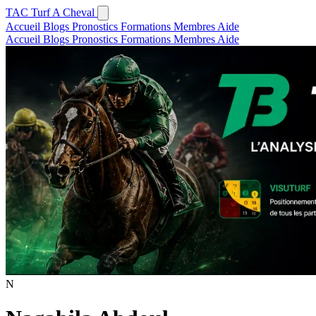
TAC
Turf A Cheval
Accueil
Blogs
Pronostics
Formations
Membres
Aide
Accueil
Blogs
Pronostics
Formations
Membres
Aide
N