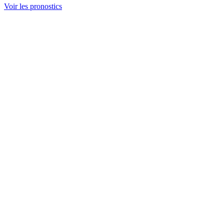
Voir les pronostics