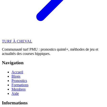
TURF
À CHEVAL
Communauté turf PMU : pronostics quinté+, méthodes de jeu et
actualités des courses hippiques.
Navigation
Accueil
Blogs
Pronostics
Formations
Membres
Aide
Informations