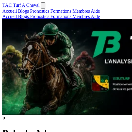
TAC
Turf A Cheval
Accueil
Blogs
Pronostics
Formations
Membres
Aide
Accueil
Blogs
Pronostics
Formations
Membres
Aide
P