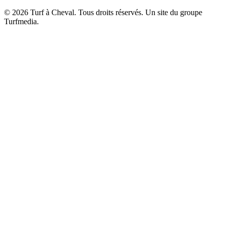
© 2026 Turf à Cheval. Tous droits réservés. Un site du groupe
Turfmedia.