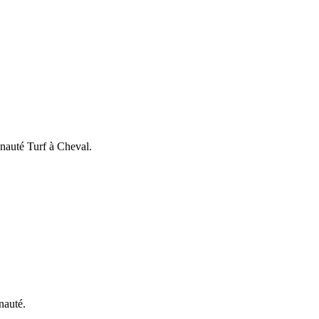
unauté Turf à Cheval.
nauté.