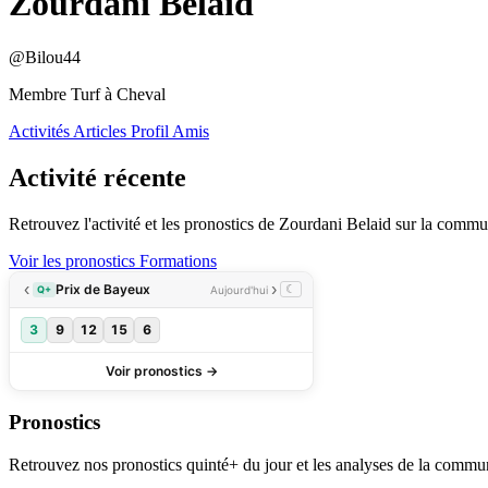
Zourdani Belaid
@Bilou44
Membre Turf à Cheval
Activités
Articles
Profil
Amis
Activité récente
Retrouvez l'activité et les pronostics de Zourdani Belaid sur la comm
Voir les pronostics
Formations
Pronostics
Retrouvez nos pronostics quinté+ du jour et les analyses de la commu