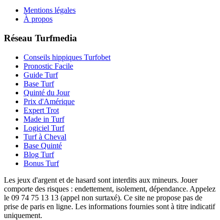
Mentions légales
À propos
Réseau Turfmedia
Conseils hippiques Turfobet
Pronostic Facile
Guide Turf
Base Turf
Quinté du Jour
Prix d'Amérique
Expert Trot
Made in Turf
Logiciel Turf
Turf à Cheval
Base Quinté
Blog Turf
Bonus Turf
Les jeux d'argent et de hasard sont interdits aux mineurs. Jouer
comporte des risques : endettement, isolement, dépendance. Appelez
le 09 74 75 13 13 (appel non surtaxé). Ce site ne propose pas de
prise de paris en ligne. Les informations fournies sont à titre indicatif
uniquement.