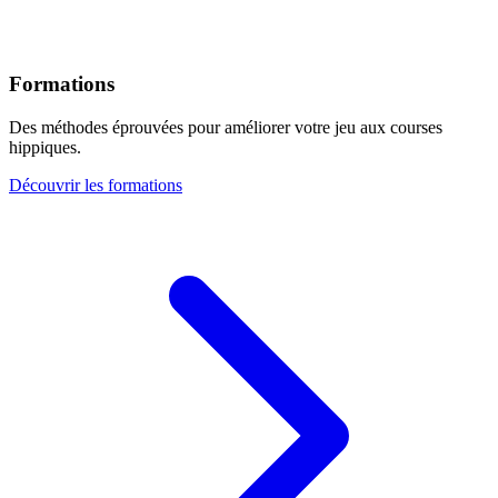
Formations
Des méthodes éprouvées pour améliorer votre jeu aux courses
hippiques.
Découvrir les formations