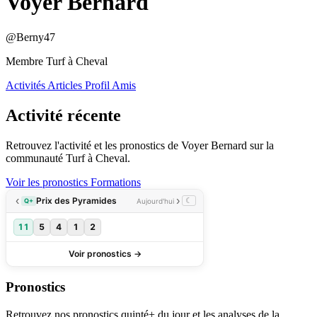
Voyer Bernard
@Berny47
Membre Turf à Cheval
Activités
Articles
Profil
Amis
Activité récente
Retrouvez l'activité et les pronostics de Voyer Bernard sur la
communauté Turf à Cheval.
Voir les pronostics
Formations
Pronostics
Retrouvez nos pronostics quinté+ du jour et les analyses de la