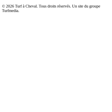
© 2026 Turf à Cheval. Tous droits réservés. Un site du groupe
Turfmedia.