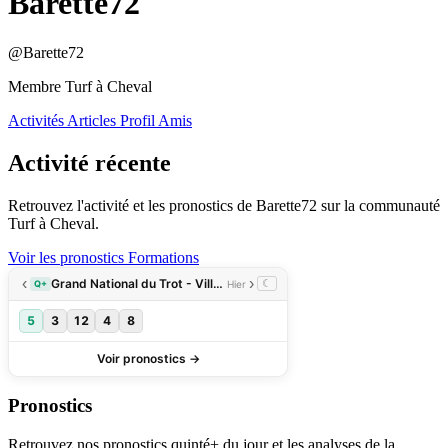
Barette72
@Barette72
Membre Turf à Cheval
Activités
Articles
Profil
Amis
Activité récente
Retrouvez l'activité et les pronostics de Barette72 sur la communauté
Turf à Cheval.
Voir les pronostics
Formations
Pronostics
Retrouvez nos pronostics quinté+ du jour et les analyses de la