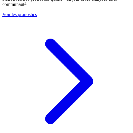
communauté.
Voir les pronostics