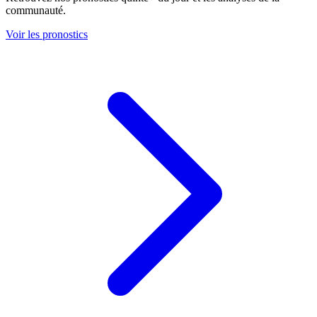
communauté.
Voir les pronostics