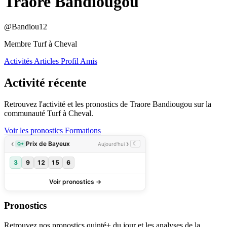
Traore Bandiougou
@Bandiou12
Membre Turf à Cheval
Activités
Articles
Profil
Amis
Activité récente
Retrouvez l'activité et les pronostics de Traore Bandiougou sur la
communauté Turf à Cheval.
Voir les pronostics
Formations
Pronostics
Retrouvez nos pronostics quinté+ du jour et les analyses de la