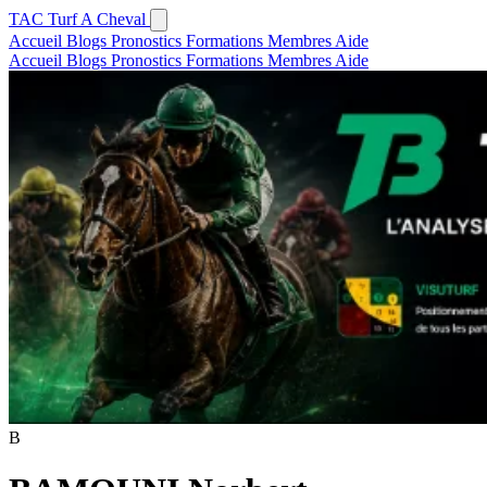
TAC
Turf A Cheval
Accueil
Blogs
Pronostics
Formations
Membres
Aide
Accueil
Blogs
Pronostics
Formations
Membres
Aide
B