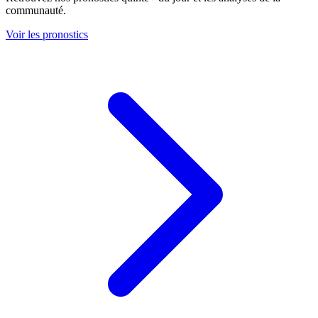
communauté.
Voir les pronostics