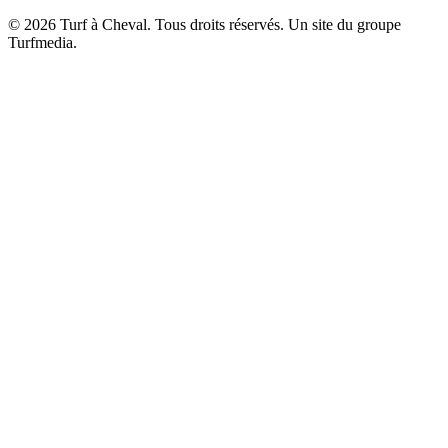
© 2026 Turf à Cheval. Tous droits réservés. Un site du groupe
Turfmedia.