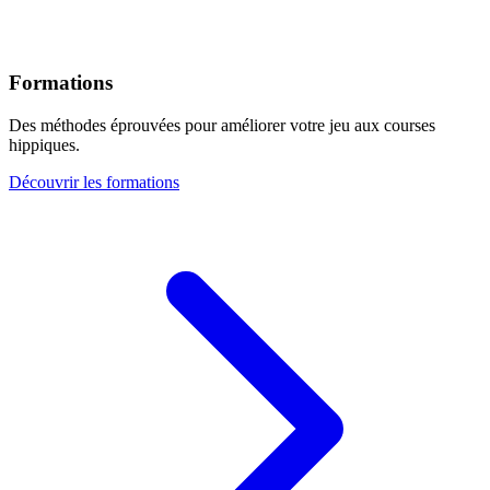
Formations
Des méthodes éprouvées pour améliorer votre jeu aux courses
hippiques.
Découvrir les formations