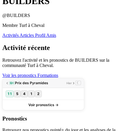
BUILDERS
@BUILDERS
Membre Turf à Cheval
Activités
Articles
Profil
Amis
Activité récente
Retrouvez l'activité et les pronostics de BUILDERS sur la
communauté Turf à Cheval.
Voir les pronostics
Formations
Pronostics
Retrouvez nos pronostics quinté+ du jour et les analyses de la