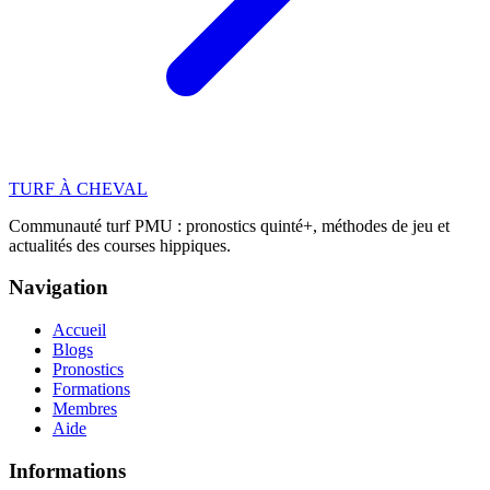
TURF
À CHEVAL
Communauté turf PMU : pronostics quinté+, méthodes de jeu et
actualités des courses hippiques.
Navigation
Accueil
Blogs
Pronostics
Formations
Membres
Aide
Informations