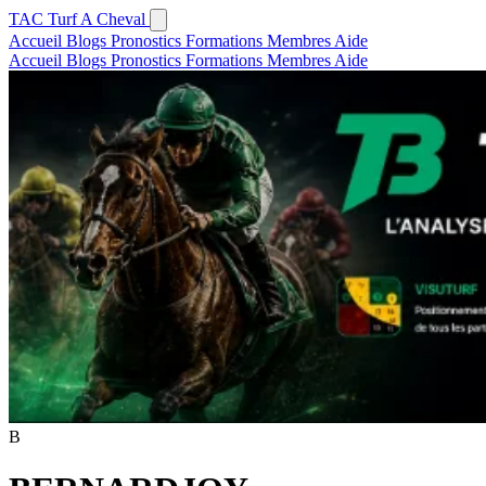
TAC
Turf A Cheval
Accueil
Blogs
Pronostics
Formations
Membres
Aide
Accueil
Blogs
Pronostics
Formations
Membres
Aide
B