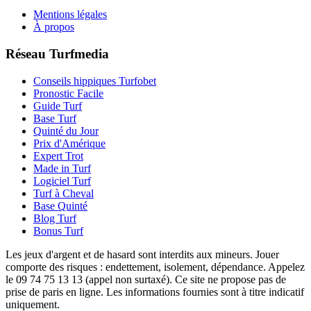
Mentions légales
À propos
Réseau Turfmedia
Conseils hippiques Turfobet
Pronostic Facile
Guide Turf
Base Turf
Quinté du Jour
Prix d'Amérique
Expert Trot
Made in Turf
Logiciel Turf
Turf à Cheval
Base Quinté
Blog Turf
Bonus Turf
Les jeux d'argent et de hasard sont interdits aux mineurs. Jouer
comporte des risques : endettement, isolement, dépendance. Appelez
le 09 74 75 13 13 (appel non surtaxé). Ce site ne propose pas de
prise de paris en ligne. Les informations fournies sont à titre indicatif
uniquement.