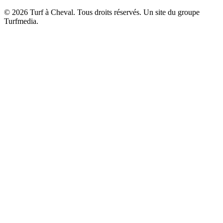
© 2026 Turf à Cheval. Tous droits réservés. Un site du groupe
Turfmedia.