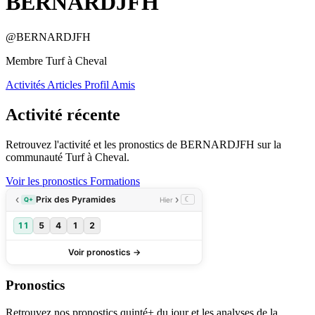
BERNARDJFH
@BERNARDJFH
Membre Turf à Cheval
Activités
Articles
Profil
Amis
Activité récente
Retrouvez l'activité et les pronostics de BERNARDJFH sur la
communauté Turf à Cheval.
Voir les pronostics
Formations
Pronostics
Retrouvez nos pronostics quinté+ du jour et les analyses de la