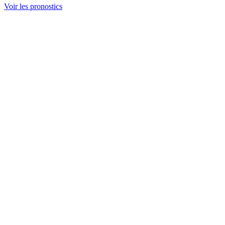
Voir les pronostics