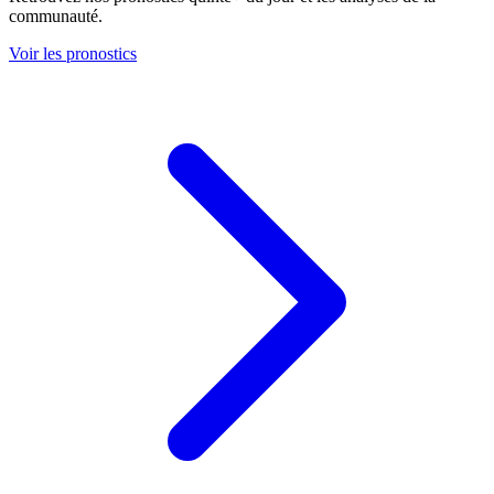
communauté.
Voir les pronostics