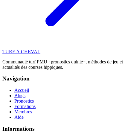
TURF
À CHEVAL
Communauté turf PMU : pronostics quinté+, méthodes de jeu et
actualités des courses hippiques.
Navigation
Accueil
Blogs
Pronostics
Formations
Membres
Aide
Informations