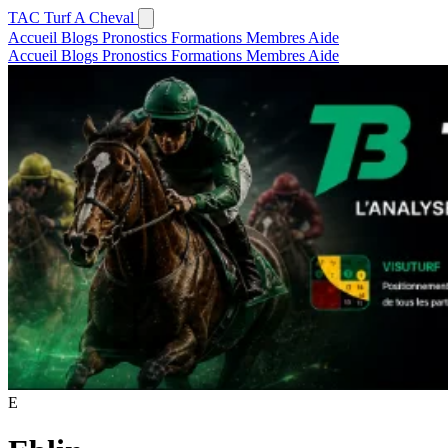
TAC
Turf A Cheval
Accueil
Blogs
Pronostics
Formations
Membres
Aide
Accueil
Blogs
Pronostics
Formations
Membres
Aide
E