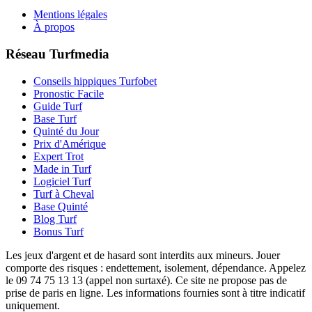
Mentions légales
À propos
Réseau Turfmedia
Conseils hippiques Turfobet
Pronostic Facile
Guide Turf
Base Turf
Quinté du Jour
Prix d'Amérique
Expert Trot
Made in Turf
Logiciel Turf
Turf à Cheval
Base Quinté
Blog Turf
Bonus Turf
Les jeux d'argent et de hasard sont interdits aux mineurs. Jouer
comporte des risques : endettement, isolement, dépendance. Appelez
le 09 74 75 13 13 (appel non surtaxé). Ce site ne propose pas de
prise de paris en ligne. Les informations fournies sont à titre indicatif
uniquement.