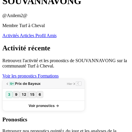
SOUVANNAVONG
@Anilem2@
Membre Turf à Cheval
Activités
Articles
Profil
Amis
Activité récente
Retrouvez l'activité et les pronostics de SOUVANNAVONG sur la
communauté Turf à Cheval.
Voir les pronostics
Formations
Pronostics
Retrouvez nos pronostics quinté+ du jour et les analyses de la