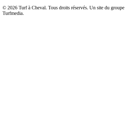
© 2026 Turf à Cheval. Tous droits réservés. Un site du groupe
Turfmedia.