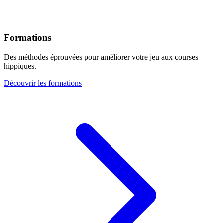
Formations
Des méthodes éprouvées pour améliorer votre jeu aux courses
hippiques.
Découvrir les formations