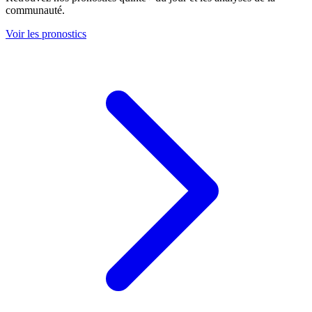
communauté.
Voir les pronostics