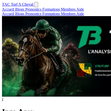
TAC
Turf A Cheval
Accueil
Blogs
Pronostics
Formations
Membres
Aide
Accueil
Blogs
Pronostics
Formations
Membres
Aide
I