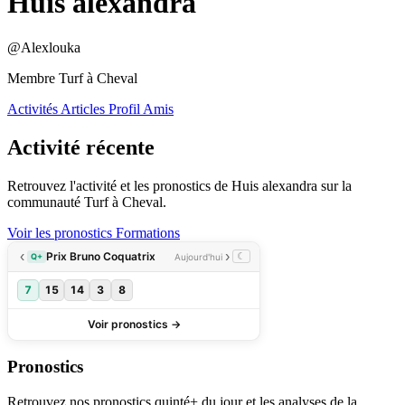
Huis alexandra
@Alexlouka
Membre Turf à Cheval
Activités
Articles
Profil
Amis
Activité récente
Retrouvez l'activité et les pronostics de Huis alexandra sur la
communauté Turf à Cheval.
Voir les pronostics
Formations
Pronostics
Retrouvez nos pronostics quinté+ du jour et les analyses de la