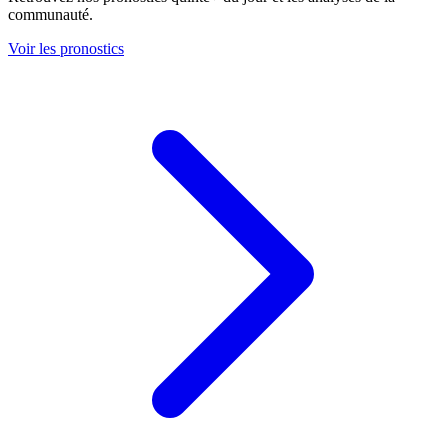
communauté.
Voir les pronostics