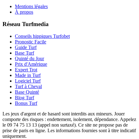
Mentions légales
À propos
Réseau Turfmedia
Conseils hippiques Turfobet
Pronostic Facile
Guide Turf
Base Turf
Quinté du Jour
Prix d'Amérique
Expert Trot
Made in Turf
Logiciel Turf
Turf à Cheval
Base Quinté
Blog Turf
Bonus Turf
Les jeux d'argent et de hasard sont interdits aux mineurs. Jouer
comporte des risques : endettement, isolement, dépendance. Appelez
le 09 74 75 13 13 (appel non surtaxé). Ce site ne propose pas de
prise de paris en ligne. Les informations fournies sont à titre indicatif
uniquement.