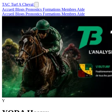
TAC
Turf A Cheval
Accueil
Blogs
Pronostics
Formations
Membres
Aide
Accueil
Blogs
Pronostics
Formations
Membres
Aide
Y