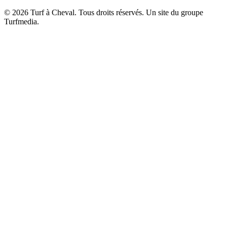
© 2026 Turf à Cheval. Tous droits réservés. Un site du groupe
Turfmedia.