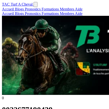
TAC
Turf A Cheval
Accueil
Blogs
Pronostics
Formations
Membres
Aide
Accueil
Blogs
Pronostics
Formations
Membres
Aide
0