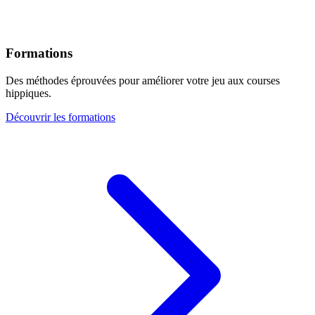
Formations
Des méthodes éprouvées pour améliorer votre jeu aux courses
hippiques.
Découvrir les formations