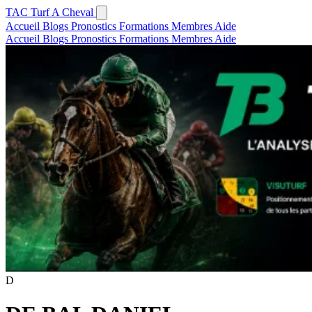
TAC
Turf A Cheval
Accueil
Blogs
Pronostics
Formations
Membres
Aide
Accueil
Blogs
Pronostics
Formations
Membres
Aide
D