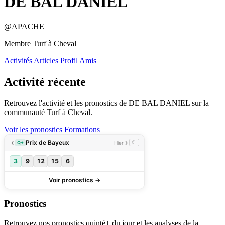
DE BAL DANIEL
@APACHE
Membre Turf à Cheval
Activités
Articles
Profil
Amis
Activité récente
Retrouvez l'activité et les pronostics de DE BAL DANIEL sur la
communauté Turf à Cheval.
Voir les pronostics
Formations
Pronostics
Retrouvez nos pronostics quinté+ du jour et les analyses de la