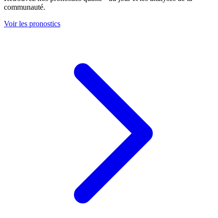
communauté.
Voir les pronostics