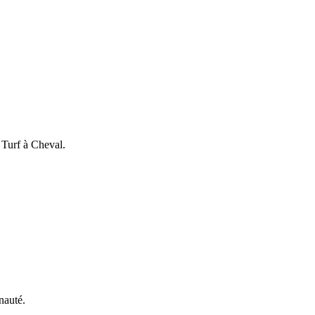
 Turf à Cheval.
nauté.