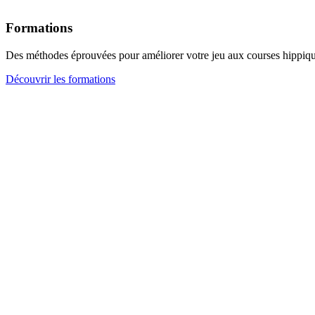
Formations
Des méthodes éprouvées pour améliorer votre jeu aux courses hippiqu
Découvrir les formations