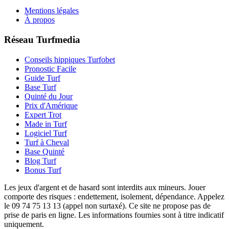
Mentions légales
À propos
Réseau Turfmedia
Conseils hippiques Turfobet
Pronostic Facile
Guide Turf
Base Turf
Quinté du Jour
Prix d'Amérique
Expert Trot
Made in Turf
Logiciel Turf
Turf à Cheval
Base Quinté
Blog Turf
Bonus Turf
Les jeux d'argent et de hasard sont interdits aux mineurs. Jouer
comporte des risques : endettement, isolement, dépendance. Appelez
le 09 74 75 13 13 (appel non surtaxé). Ce site ne propose pas de
prise de paris en ligne. Les informations fournies sont à titre indicatif
uniquement.