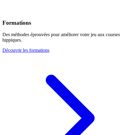
Formations
Des méthodes éprouvées pour améliorer votre jeu aux courses
hippiques.
Découvrir les formations