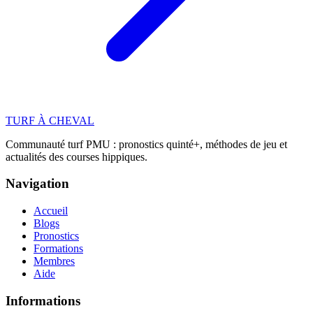
TURF
À CHEVAL
Communauté turf PMU : pronostics quinté+, méthodes de jeu et
actualités des courses hippiques.
Navigation
Accueil
Blogs
Pronostics
Formations
Membres
Aide
Informations