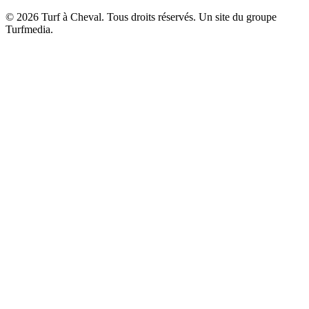
© 2026 Turf à Cheval. Tous droits réservés. Un site du groupe
Turfmedia.