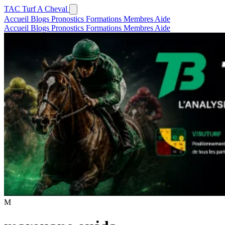
TAC
Turf A Cheval
Accueil
Blogs
Pronostics
Formations
Membres
Aide
Accueil
Blogs
Pronostics
Formations
Membres
Aide
M