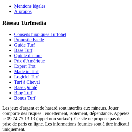
Mentions légales
À propos
Réseau Turfmedia
Conseils hippiques Turfobet
Pronostic Facile
Guide Turf
Base Turf
Quinté du Jour
Prix d'Amérique
Expert Trot
Made in Turf
Logiciel Turf
Turf à Cheval
Base Quinté
Blog Turf
Bonus Turf
Les jeux d'argent et de hasard sont interdits aux mineurs. Jouer
comporte des risques : endettement, isolement, dépendance. Appelez
le 09 74 75 13 13 (appel non surtaxé). Ce site ne propose pas de
prise de paris en ligne. Les informations fournies sont à titre indicatif
uniquement.