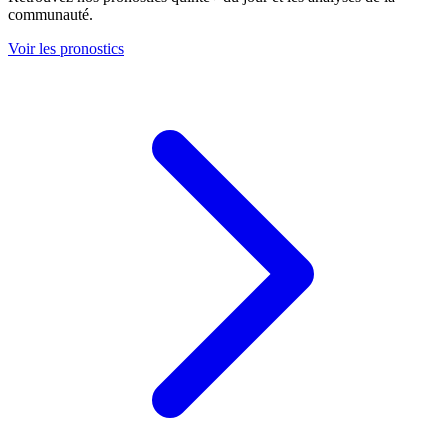
communauté.
Voir les pronostics