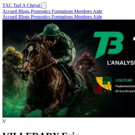
TAC
Turf A Cheval
Accueil
Blogs
Pronostics
Formations
Membres
Aide
Accueil
Blogs
Pronostics
Formations
Membres
Aide
V