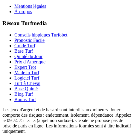
Mentions légales
À propos
Réseau Turfmedia
Conseils hippiques Turfobet
Pronostic Facile
Guide Turf
Base Turf
Quinté du Jour
Prix d'Amérique
Expert Trot
Made in Turf
Logiciel Turf
Turf à Cheval
Base Quinté
Blog Turf
Bonus Turf
Les jeux d'argent et de hasard sont interdits aux mineurs. Jouer
comporte des risques : endettement, isolement, dépendance. Appelez
le 09 74 75 13 13 (appel non surtaxé). Ce site ne propose pas de
prise de paris en ligne. Les informations fournies sont à titre indicatif
uniquement.