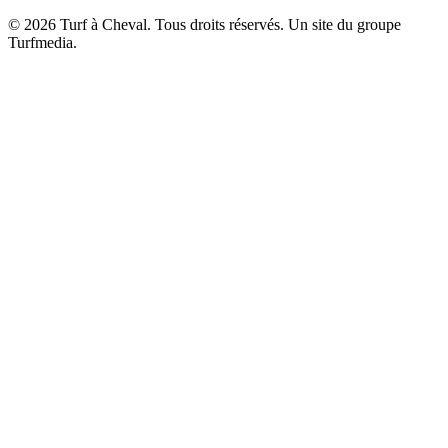
© 2026 Turf à Cheval. Tous droits réservés. Un site du groupe
Turfmedia.