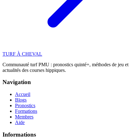
TURF
À CHEVAL
Communauté turf PMU : pronostics quinté+, méthodes de jeu et
actualités des courses hippiques.
Navigation
Accueil
Blogs
Pronostics
Formations
Membres
Aide
Informations