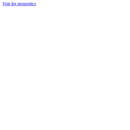
Voir les pronostics