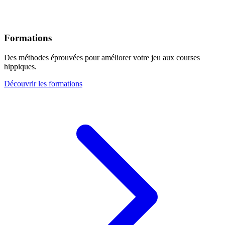
Formations
Des méthodes éprouvées pour améliorer votre jeu aux courses
hippiques.
Découvrir les formations