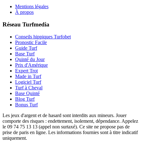
Mentions légales
À propos
Réseau Turfmedia
Conseils hippiques Turfobet
Pronostic Facile
Guide Turf
Base Turf
Quinté du Jour
Prix d'Amérique
Expert Trot
Made in Turf
Logiciel Turf
Turf à Cheval
Base Quinté
Blog Turf
Bonus Turf
Les jeux d'argent et de hasard sont interdits aux mineurs. Jouer
comporte des risques : endettement, isolement, dépendance. Appelez
le 09 74 75 13 13 (appel non surtaxé). Ce site ne propose pas de
prise de paris en ligne. Les informations fournies sont à titre indicatif
uniquement.