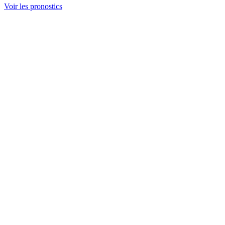
Voir les pronostics