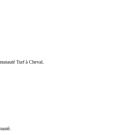
munauté Turf à Cheval.
nauté.