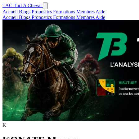
TAC
Turf A Cheval
Accueil
Blogs
Pronostics
Formations
Membres
Aide
Accueil
Blogs
Pronostics
Formations
Membres
Aide
K