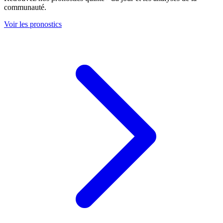
communauté.
Voir les pronostics