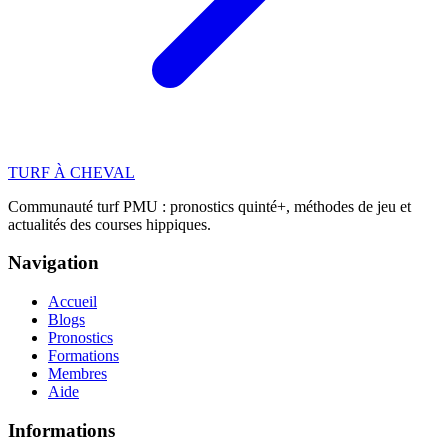
TURF
À CHEVAL
Communauté turf PMU : pronostics quinté+, méthodes de jeu et
actualités des courses hippiques.
Navigation
Accueil
Blogs
Pronostics
Formations
Membres
Aide
Informations