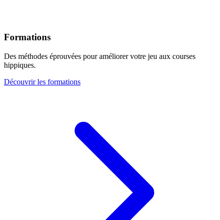
Formations
Des méthodes éprouvées pour améliorer votre jeu aux courses
hippiques.
Découvrir les formations