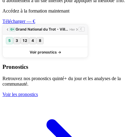
d’abonnement à un site internet pour appliquer la méthode Trio.
Accédez à la formation maintenant
Télécharger — €
Pronostics
Retrouvez nos pronostics quinté+ du jour et les analyses de la
communauté.
Voir les pronostics