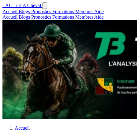
TAC
Turf A Cheval
Accueil
Blogs
Pronostics
Formations
Membres
Aide
Accueil
Blogs
Pronostics
Formations
Membres
Aide
Accueil