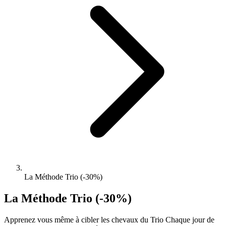
La Méthode Trio (-30%)
La Méthode Trio (-30%)
Apprenez vous même à cibler les chevaux du Trio Chaque jour de