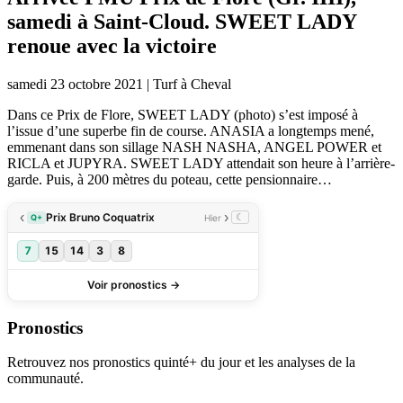
samedi à Saint-Cloud. SWEET LADY
renoue avec la victoire
samedi 23 octobre 2021
|
Turf à Cheval
Dans ce Prix de Flore, SWEET LADY (photo) s’est imposé à
l’issue d’une superbe fin de course. ANASIA a longtemps mené,
emmenant dans son sillage NASH NASHA, ANGEL POWER et
RICLA et JUPYRA. SWEET LADY attendait son heure à l’arrière-
garde. Puis, à 200 mètres du poteau, cette pensionnaire…
Pronostics
Retrouvez nos pronostics quinté+ du jour et les analyses de la
communauté.