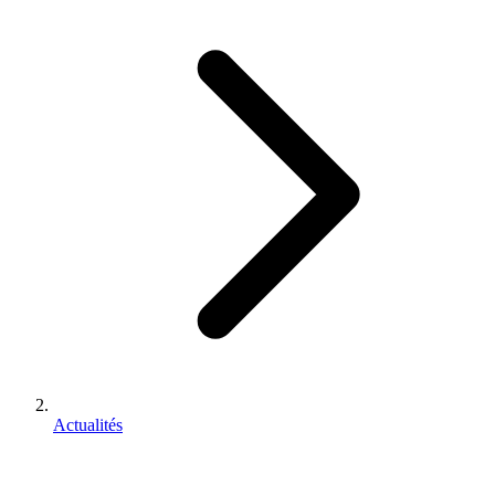
Actualités