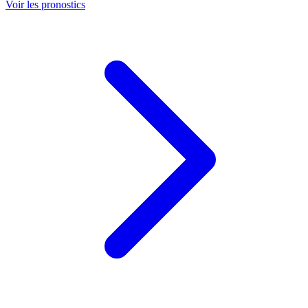
Voir les pronostics