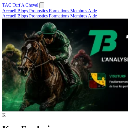
TAC
Turf A Cheval
Accueil
Blogs
Pronostics
Formations
Membres
Aide
Accueil
Blogs
Pronostics
Formations
Membres
Aide
K