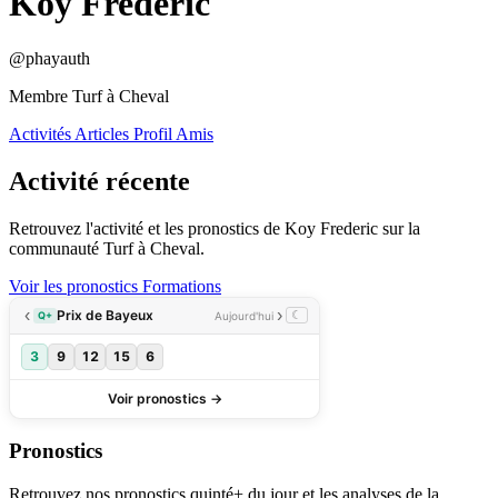
Koy Frederic
@phayauth
Membre Turf à Cheval
Activités
Articles
Profil
Amis
Activité récente
Retrouvez l'activité et les pronostics de Koy Frederic sur la
communauté Turf à Cheval.
Voir les pronostics
Formations
Pronostics
Retrouvez nos pronostics quinté+ du jour et les analyses de la