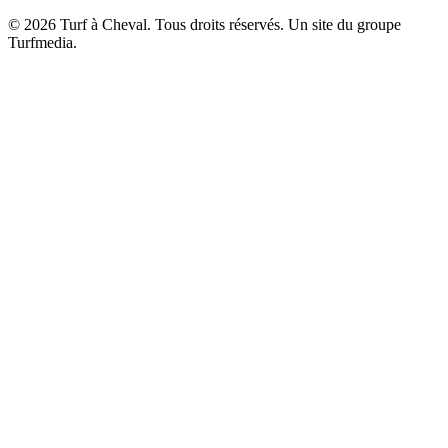
© 2026 Turf à Cheval. Tous droits réservés. Un site du groupe
Turfmedia.