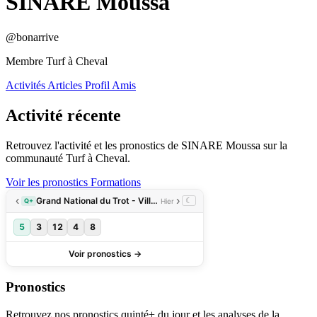
SINARE Moussa
@bonarrive
Membre Turf à Cheval
Activités
Articles
Profil
Amis
Activité récente
Retrouvez l'activité et les pronostics de SINARE Moussa sur la
communauté Turf à Cheval.
Voir les pronostics
Formations
Pronostics
Retrouvez nos pronostics quinté+ du jour et les analyses de la