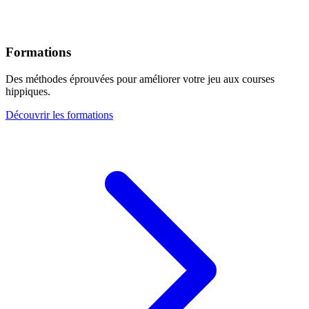
Formations
Des méthodes éprouvées pour améliorer votre jeu aux courses
hippiques.
Découvrir les formations